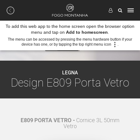
To add this web app to the home screen open the browser option
menu and tap on
Add to homescreen
.
The menu can be accessed by pressing the menu hardware button if your
device has one, or by tapping the top right menu icon
.
LEGNA
Design E809 Porta Vetro
 50 mm
E809 PORTA VETRO -
Cornice 3L 50mm
E809
Vetro