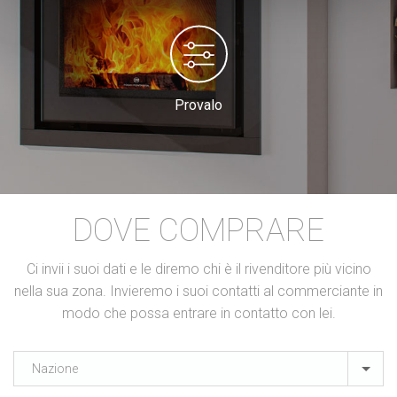
Provalo
DOVE COMPRARE
Ci invii i suoi dati e le diremo chi è il rivenditore più vicino
nella sua zona. Invieremo i suoi contatti al commerciante in
modo che possa entrare in contatto con lei.
Nazione