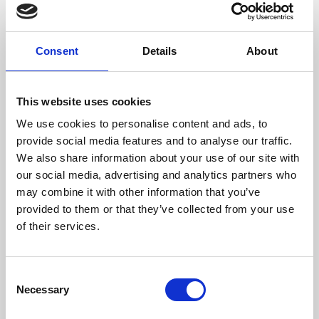
Dimensione Max Legno (mm)
500
Consent
Details
About
Temperatura Massima Del Gas (ºC)
294
Peso (kg)
115
This website uses cookies
Diametro Del Camino (mm)
200
We use cookies to personalise content and ads, to
provide social media features and to analyse our traffic.
Necessaria Depressione Nel Camino (pa)
12
We also share information about your use of our site with
our social media, advertising and analytics partners who
Flusso Di Ventilatore (m³/h)
220 (opcional)
may combine it with other information that you’ve
provided to them or that they’ve collected from your use
Rendimento
Consumo
volume di
of their services.
riscaldamento
81,2 %
3,3 kg/h
243 m3
Consent
Necessary
Selection