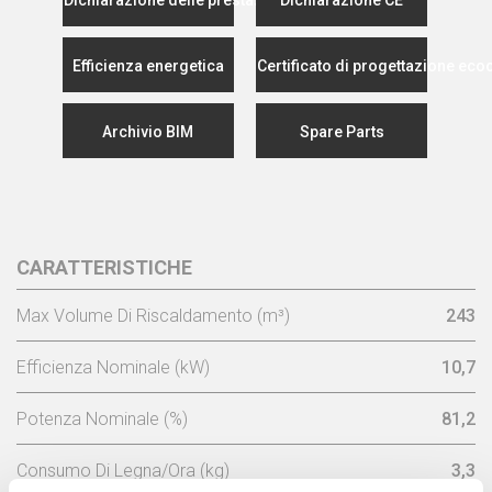
Efficienza energetica
Certificato di progettazione eco
Archivio BIM
Spare Parts
CARATTERISTICHE
Max Volume Di Riscaldamento (m³)
243
Efficienza Nominale (kW)
10,7
Potenza Nominale (%)
81,2
Consumo Di Legna/Ora (kg)
3,3