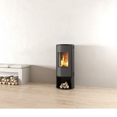
Round SR500
Rendement
Consommation
Volume de Chauffage
81
1,6
166
%
kg/h
m3