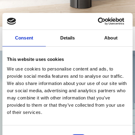
Consent
Details
About
Tube T500
This website uses cookies
We use cookies to personalise content and ads, to
provide social media features and to analyse our traffic.
We also share information about your use of our site with
our social media, advertising and analytics partners who
may combine it with other information that you’ve
Tube T500 - Porte Verre
provided to them or that they’ve collected from your use
of their services.
Rendement
Consommation
Volume de Chauffage
96 - 91
0,68 - 2
200
%
kg/h
m3
Consent