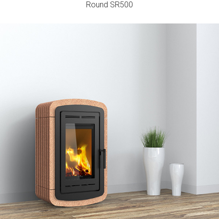
Round SR500
Natura S500H
Rendement
Consommation
Volume de Chauffage
81
1,6
166
%
kg/h
m3