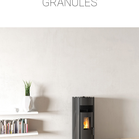
GRANULÉS
Tube T500
Rendement
Consommation
Volume de Chauffage
96 - 91
0,68 - 2
200
%
kg/h
m3