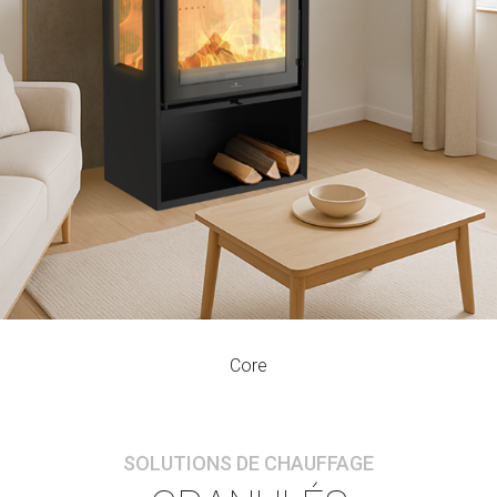
Core
RENDEMENT
PUISSANCE NOMINALE
Volume de Chauffage
82
9,4
214
%
kW
m3
Core
SOLUTIONS DE CHAUFFAGE