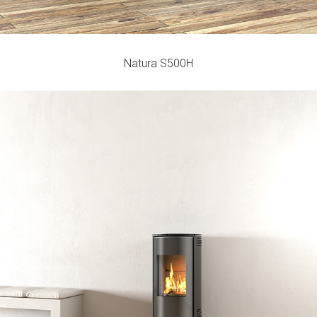
Natura S500H
Round SR500 - Porte Verre
Rendement
Consommation
Volume de Chauffage
81
1,6
166
%
kg/h
m3