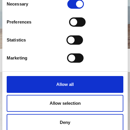
Necessary
Selection
Preferences
Statistics
Marketing
Tube T500 - Porte Verre
Allow all
Allow selection
Tube Étanche 9kW
Deny