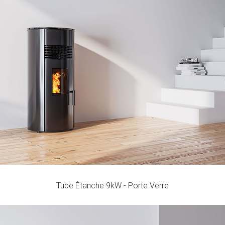
Tube Étanche 9kW - Porte Verre
Rendement
Consommation
Volume de Chauffage
96 - 91
0,68 - 2
200
%
kg/h
m3
Tube Étanche 9kW - Porte Verre