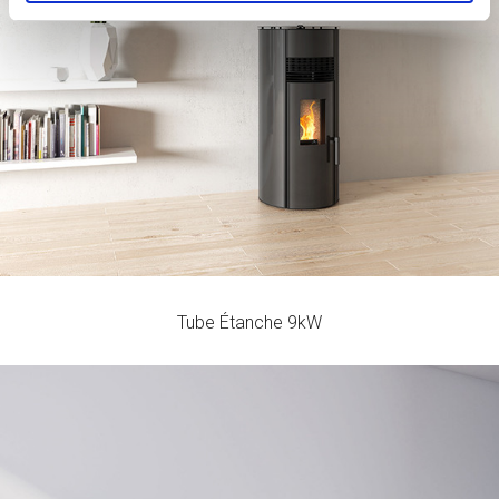
Rendement
Consommation
Volume de Chauffage
96 - 91
0,68 - 2
200
%
kg/h
m3
Tube Étanche 9kW