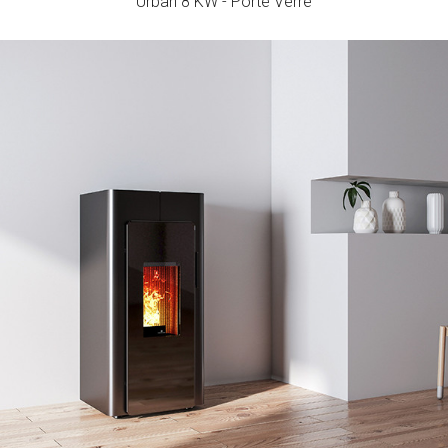
Urban 8 KW - Porte Verre
Urban 10 KW - Porte Verre
Rendement
Consommation
Volume de Chauffage
96 - 91,4
0,77 - 2,3
227
%
kg/h
m3