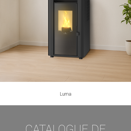
RENDEMENT
PUISSANCE NOMINALE
CAPACITÉ DE LA TRÉMIE
MIN-MAX
96
8
8,3 - 22
%
kW
h
Luma
CATALOGUE DE