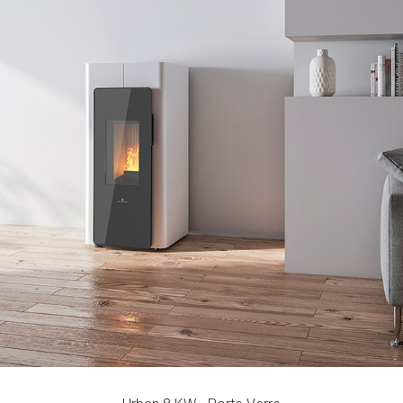
Urban 8 KW - Porte Verre
Rendement
Consommation
Volume de Chauffage
96 - 91,3
0,68 - 1,8
182
%
kg/h
m3