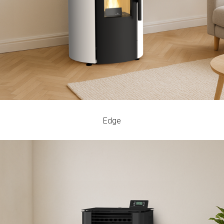
96
7
9,6 - 22,1
%
kW
h
Edge
Luma