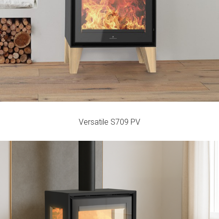
80
2,75
198
%
kg/h
m3
Versatile S709 PV