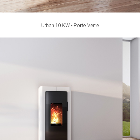
Urban 10 KW - Porte Verre
Urban 12 KW - Porte Verre
Rendement
Consommation
Volume de Chauffage
96 - 92
0,9 - 2,7
269
%
kg/h
m3