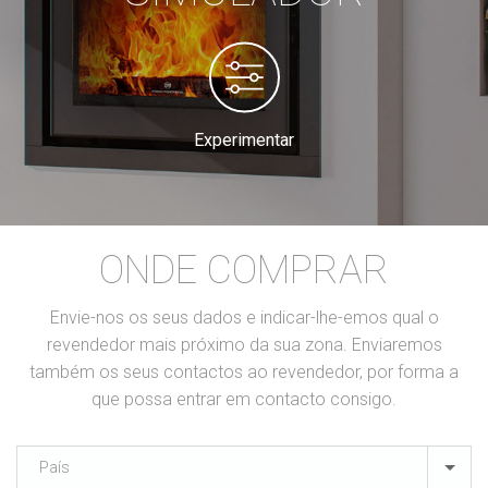
Experimentar
ONDE COMPRAR
Envie-nos os seus dados e indicar-lhe-emos qual o
revendedor mais próximo da sua zona. Enviaremos
também os seus contactos ao revendedor, por forma a
que possa entrar em contacto consigo.
País