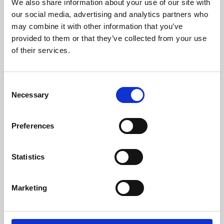
We also share information about your use of our site with
Peso (kg)
83,6
our social media, advertising and analytics partners who
may combine it with other information that you’ve
Diámetro da chaminé (mm)
80
provided to them or that they’ve collected from your use
of their services.
Depressão necessária na chaminé (pa)
12
Nível Ruido Máximo (Db)
48,2
Consent
Necessary
Selection
Autonomia Min/Max (h)
8,3 - 22
Caudal Ventilador (m³/h)
180
Preferences
Rendimento
Potência nominal
Autonomia
depósito min-
Statistics
max
96 %
8 kW
8,3 - 22 h
Marketing
CLASSE DE EFICIÊNCIA