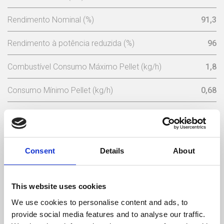
Rendimento Nominal (%)
91,3
Rendimento à potência reduzida (%)
96
Combustível Consumo Máximo Pellet (kg/h)
1,8
Consumo Mínimo Pellet (kg/h)
0,68
Capacidade Depósito Pellets (Kg)
15
Tensão Nominal (V)
230
Consent
Details
About
Frequência (Hz)
50
Temperatura Máxima de Gases (ºC)
152,6
This website uses cookies
We use cookies to personalise content and ads, to
Temperatura Mínima de Gases (ºC)
64
provide social media features and to analyse our traffic.