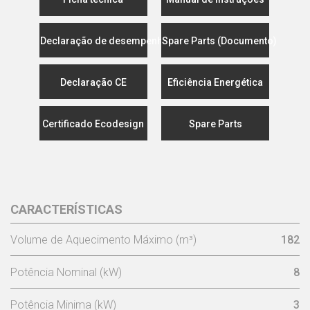
Declaração de desempenho
Spare Parts (Documento)
Declaração CE
Eficiência Energética
Certificado Ecodesign
Spare Parts
CARACTERÍSTICAS
Volume de Aquecimento Máximo (m³)
182
Potência Nominal (kW)
8
Potência Minima (kW)
3